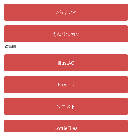
いらすとや
えんぴつ素材
鉛筆圖
illustAC
Freepik
ソコスト
LottieFiles