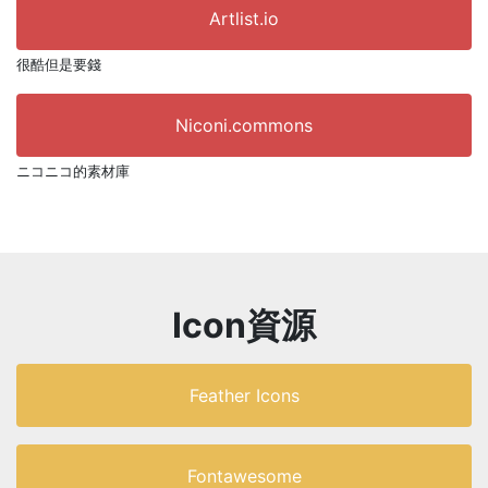
Artlist.io
很酷但是要錢
Niconi.commons
ニコニコ的素材庫
Icon資源
Feather Icons
Fontawesome