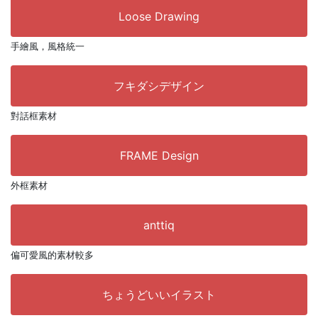
Loose Drawing
手繪風，風格統一
フキダシデザイン
對話框素材
FRAME Design
外框素材
anttiq
偏可愛風的素材較多
ちょうどいいイラスト