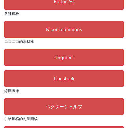
Editor AC
各種模板
Niconi.commons
ニコニコ的素材庫
shigureni
Linustock
線圖圖庫
ベクターシェルフ
手繪風格的向量圖檔