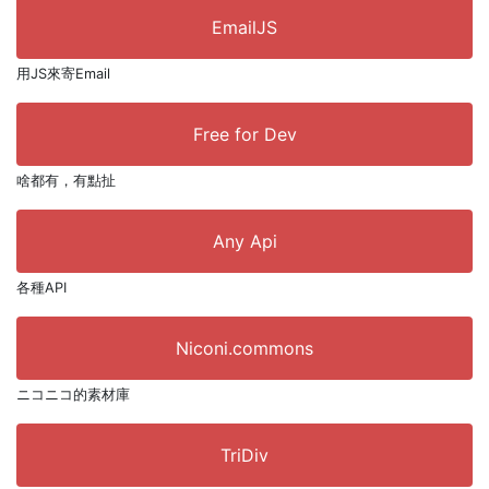
EmailJS
用JS來寄Email
Free for Dev
啥都有，有點扯
Any Api
各種API
Niconi.commons
ニコニコ的素材庫
TriDiv